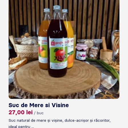
Suc de Mere si Visine
27,00
lei
/ buc
Suc natural de mere și vișine, dulce-acrișor și răcoritor,
ideal pentru ...