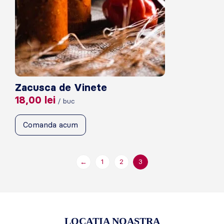
Zacusca de Vinete
18,00
lei
/ buc
Comanda acum
1
2
3
←
LOCATIA NOASTRA