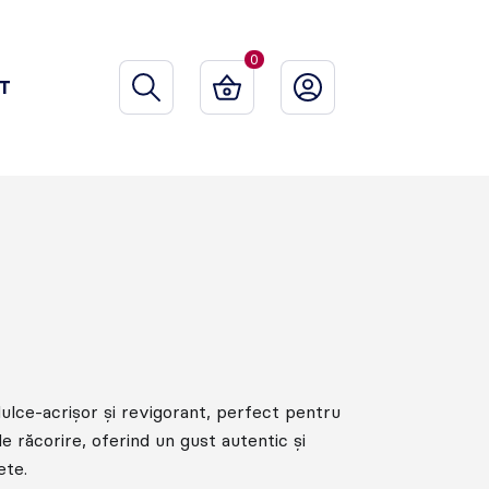
0
T
ulce-acrișor și revigorant, perfect pentru
 răcorire, oferind un gust autentic și
ete.