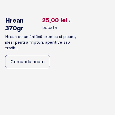
Hrean
25,00
lei
/
370gr
bucata
Hrean cu smântână cremos și picant,
ideal pentru fripturi, aperitive sau
tradiț...
Comanda acum