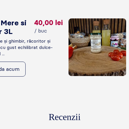
 Mere si
40,00
lei
r 3L
/ buc
 și ghimbir, răcoritor și
 cu gust echilibrat dulce-
...
da acum
Recenzii