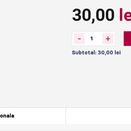
30,00
l
-
+
Subtotal:
30,00
lei
ionala