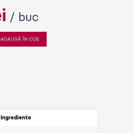
ei
/ buc
ADAUGĂ ÎN COȘ
Ingrediente