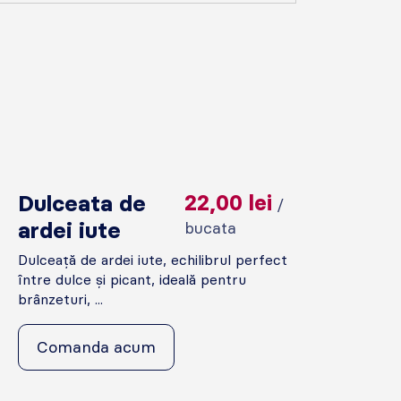
Dulceata de
22,00
lei
/
ardei iute
bucata
Dulceață de ardei iute, echilibrul perfect
între dulce și picant, ideală pentru
brânzeturi, ...
Comanda acum