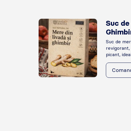
Suc de
Ghimbi
Suc de mere
revigorant,
picant, ideal 
Coman