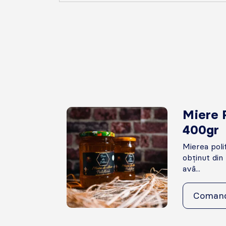
Miere P
400gr
Mierea poli
obținut din 
avâ...
Coman