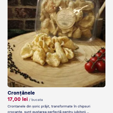
Cronțănele
17,00
lei
/ bucata
Crontanele din șoric prăjit, transformate în chipsuri
crocante, sunt gustarea perfectă pentru iubitorii ...