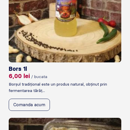
Bors 1l
6,00
lei
/ bucata
Borșul tradițional este un produs natural, obținut prin
fermentarea tărâț...
Comanda acum