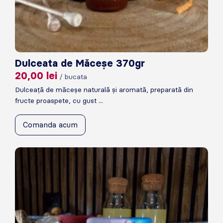
Dulceata de Măceșe 370gr
20,00
lei
/ bucata
Dulceață de măceșe naturală și aromată, preparată din
fructe proaspete, cu gust ...
Comanda acum