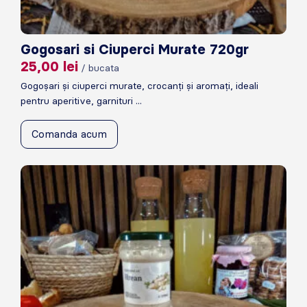
Gogosari si Ciuperci Murate 720gr
25,00
lei
/ bucata
Gogoșari și ciuperci murate, crocanți și aromați, ideali
pentru aperitive, garnituri ...
Comanda acum