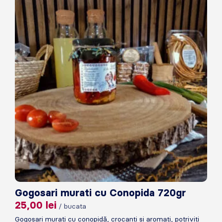
Gogosari murati cu Conopida 720gr
25,00
lei
/ bucata
Gogoșari murati cu conopidă, crocanți și aromați, potriviți