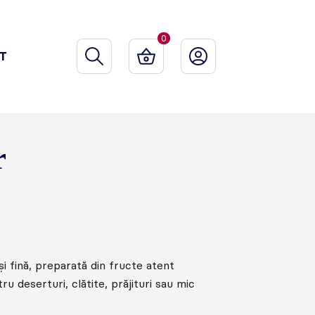
0
T
r
i fină, preparată din fructe atent
u deserturi, clătite, prăjituri sau mic