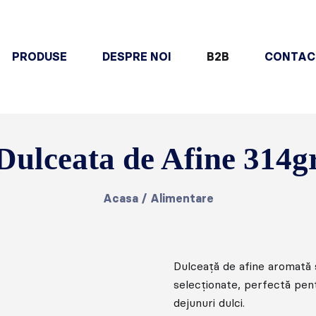
PRODUSE
DESPRE NOI
B2B
CONTAC
Dulceata de Afine 314g
Acasa
/
Alimentare
Dulceață de afine aromată ș
selecționate, perfectă pentr
dejunuri dulci.