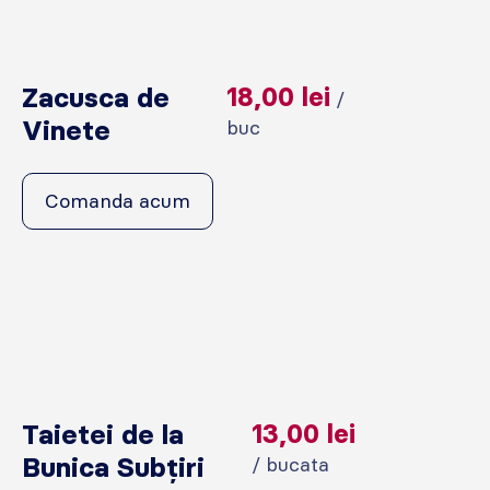
Zacusca de
18,00
lei
/
Vinete
buc
Comanda acum
Taietei de la
13,00
lei
Bunica Subțiri
/ bucata