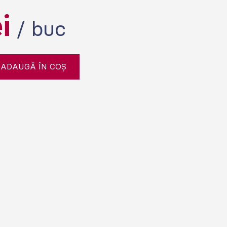
ei
/ buc
ADAUGĂ ÎN COȘ