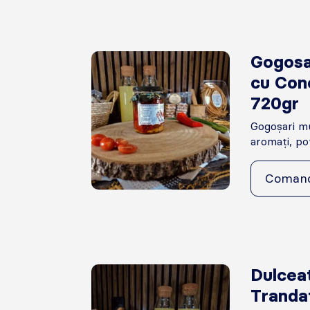
Gogosa
cu Con
720gr
Gogoșari mu
aromați, pot
Coman
Dulcea
Trandaf