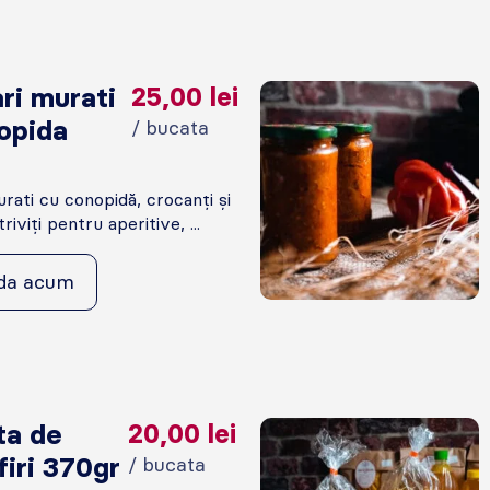
ri murati
25,00
lei
opida
/ bucata
rati cu conopidă, crocanți și
riviți pentru aperitive, ...
da acum
ta de
20,00
lei
iri 370gr
/ bucata