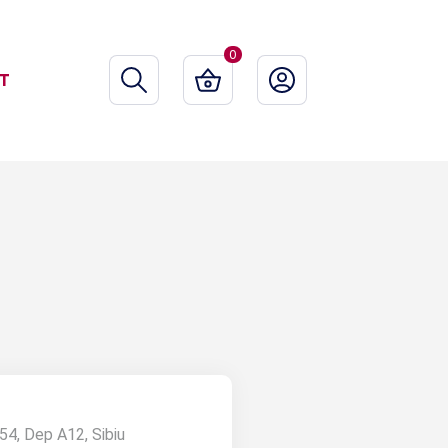
0
T
54, Dep A12, Sibiu