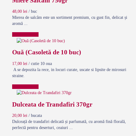
Miere Salcam 750gr
48,00
lei
/ buc
Mierea de salcâm este un sortiment premium, cu gust fin, delicat și
aromă ...
Comanda acum
Ouă (Casoletă de 10 buc)
17,00
lei
/ cutie 10 oua
A se depozita la rece, in locuri curate, uscate si lipsite de mirosuri
straine.
Comanda acum
Dulceata de Trandafiri 370gr
20,00
lei
/ bucata
Dulceață de trandafiri delicată și parfumată, cu aromă fină florală,
perfectă pentru deserturi, ceaiuri ...