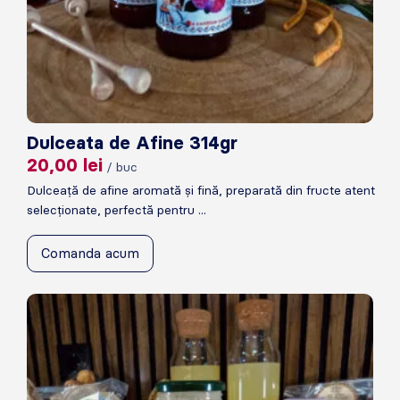
Dulceata de Afine 314gr
20,00
lei
/ buc
Dulceață de afine aromată și fină, preparată din fructe atent
selecționate, perfectă pentru ...
Comanda acum