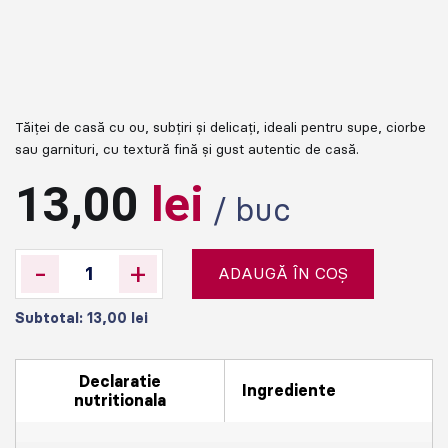
Tăiței de casă cu ou, subțiri și delicați, ideali pentru supe, ciorbe
sau garnituri, cu textură fină și gust autentic de casă.
13,00
lei
/ buc
-
+
ADAUGĂ ÎN COȘ
Subtotal:
13,00
lei
Declaratie
Ingrediente
nutritionala