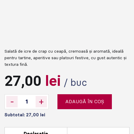
Salată de icre de crap cu ceapă, cremoasă și aromată, ideală
pentru tartine, aperitive sau platouri festive, cu gust autentic și
textura fină.
27,00
lei
/ buc
-
+
ADAUGĂ ÎN COȘ
Subtotal:
27,00
lei
Declaratie