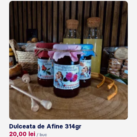
Dulceata de Afine 314gr
20,00
lei
/ buc