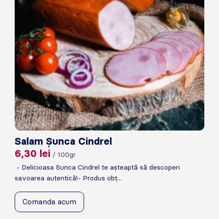
Salam Șunca Cindrel
6,30
lei
/ 100gr
- Delicioasa Sunca Cindrel te așteaptă să descoperi
savoarea autentică!- Produs obț...
Comanda acum