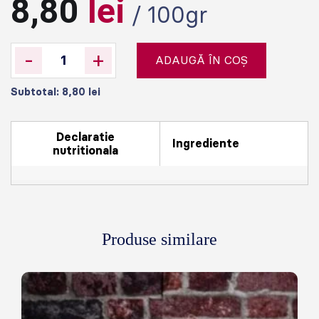
8,80
lei
/ 100gr
-
+
ADAUGĂ ÎN COȘ
Subtotal:
8,80
lei
Declaratie
Ingrediente
nutritionala
Produse similare