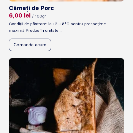
Cârnați de Porc
6,00
lei
/ 100gr
Condiții de păstrare: la +2...+8°C pentru prospețime
maximă.Produs în unitate ...
Comanda acum