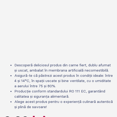
Descoperă deliciosul produs din carne fiert, dublu afumat
și uscat, ambalat în membrana artificială necomestibilă.
Asigură-te că păstrezi acest produs în condiții ideale: între
4 și 14°C, în spații uscate și bine ventilate, cu o umiditate
a aerului între 75 și 80%.
Producție conform standardului RO 111 EC, garantând
calitatea și siguranța alimentară.
Alege acest produs pentru o experiență culinară autentică
și plină de savoare!