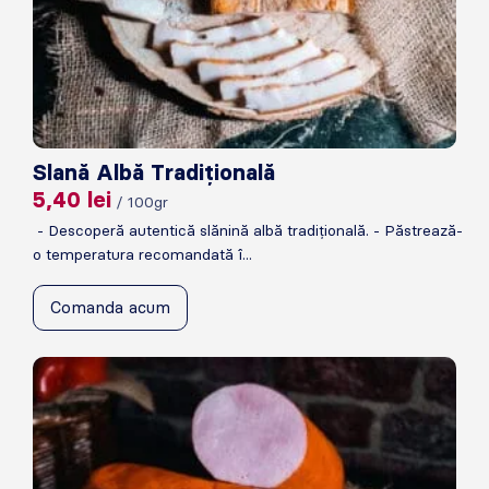
Slană Albă Tradițională
5,40
lei
/ 100gr
- Descoperă autentică slănină albă tradițională. - Păstrează-
o temperatura recomandată î...
Comanda acum