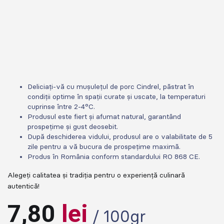
Deliciați-vă cu mușulețul de porc Cindrel, păstrat în
condiții optime în spații curate și uscate, la temperaturi
cuprinse între 2-4°C.
Produsul este fiert și afumat natural, garantând
prospețime și gust deosebit.
După deschiderea vidului, produsul are o valabilitate de 5
zile pentru a vă bucura de prospețime maximă.
Produs în România conform standardului RO 868 CE.
Alegeți calitatea și tradiția pentru o experiență culinară
autentică!
7,80
lei
/ 100gr