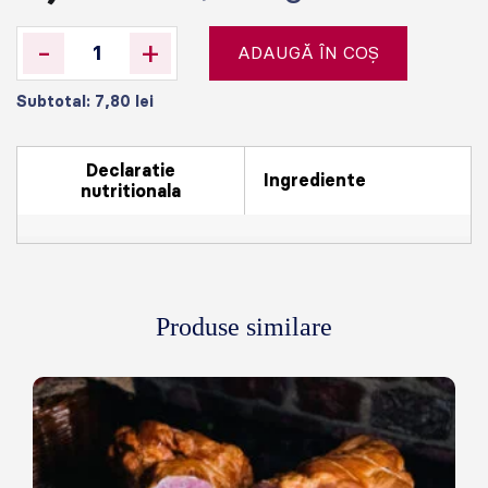
-
+
ADAUGĂ ÎN COȘ
Subtotal:
7,80
lei
Declaratie
Ingrediente
nutritionala
Produse similare