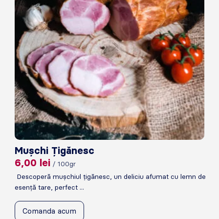
Mușchi Țigănesc
6,00
lei
/ 100gr
Descoperă mușchiul țigănesc, un deliciu afumat cu lemn de
esență tare, perfect ...
Comanda acum