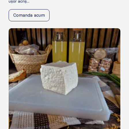
ușor acriș...
Comanda acum