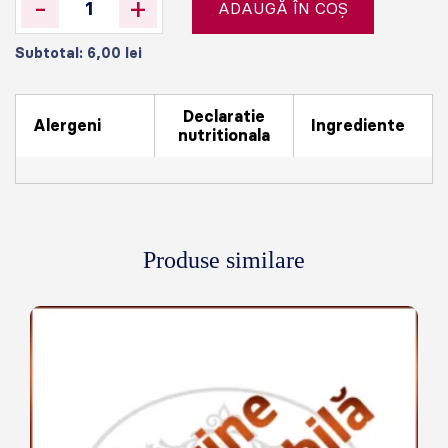
-
+
ADAUGĂ ÎN COȘ
Subtotal:
6,00
lei
Declaratie
Alergeni
Ingrediente
nutritionala
Produse similare