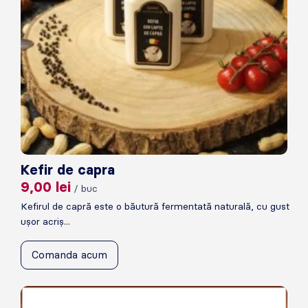
Kefir de capra
9,00
lei
/ buc
Kefirul de capră este o băutură fermentată naturală, cu gust
ușor acriș...
Comanda acum