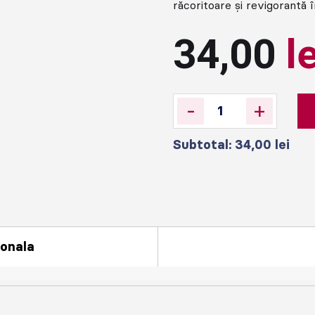
răcoritoare și revigorantă î
34,00
l
-
+
Subtotal:
34,00
lei
ionala