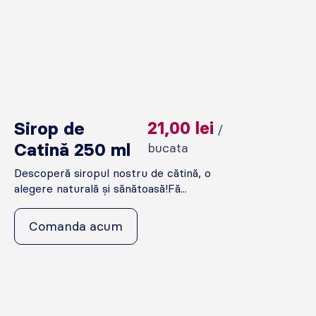
Sirop de
21,00
lei
/
Catină 250 ml
bucata
Descoperă siropul nostru de cătină, o
alegere naturală și sănătoasă!Fă...
Comanda acum