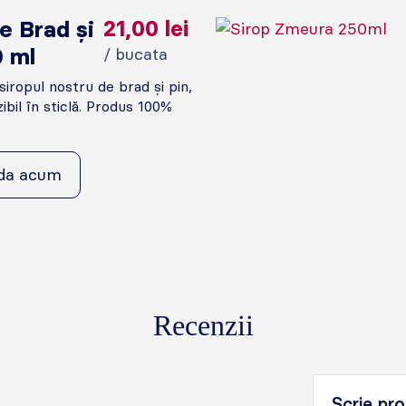
e Brad și
21,00
lei
0 ml
/ bucata
iropul nostru de brad și pin,
ibil în sticlă. Produs 100%
da acum
Recenzii
Scrie pro