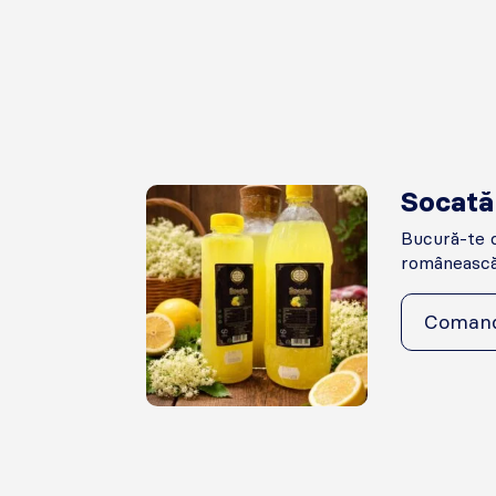
Socată
Bucură-te d
românească, 
Coman