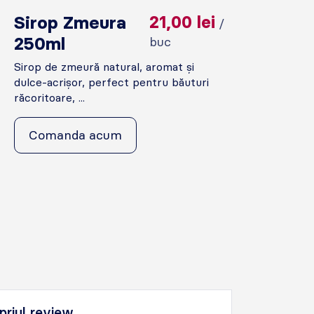
Sirop Zmeura
21,00
lei
/
250ml
buc
Sirop de zmeură natural, aromat și
dulce-acrișor, perfect pentru băuturi
răcoritoare, ...
Comanda acum
priul review