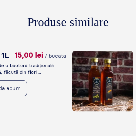
Produse similare
 1L
15,00
lei
/ bucata
e o băutură tradițională
făcută din flori ...
da acum