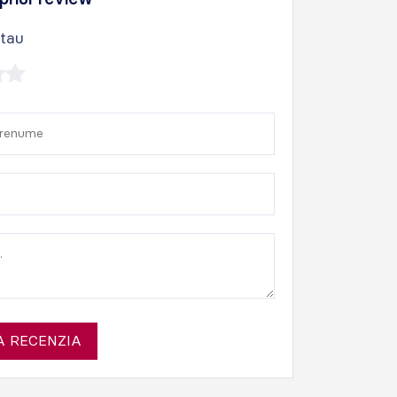
 tau
 RECENZIA