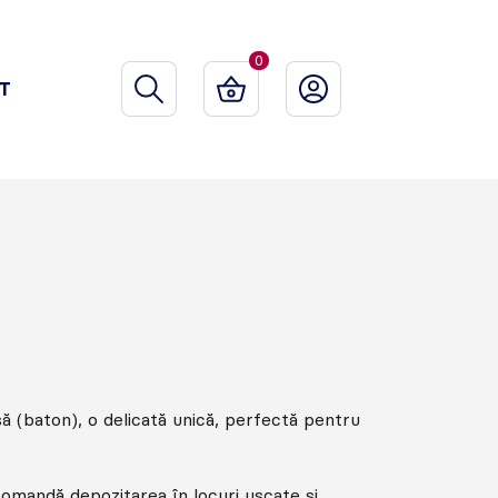
0
T
ă (baton), o delicată unică, perfectă pentru
comandă depozitarea în locuri uscate și