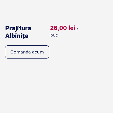
Prajitura
26,00
lei
/
Albinița
buc
Comanda acum