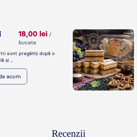
i
18,00
lei
/
bucata
ștri sunt pregătiți după o
 și ...
da acum
Recenzii