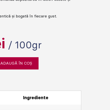
ntică și bogată în fiecare gust.
ei
/ 100gr
ADAUGĂ ÎN COȘ
Ingrediente