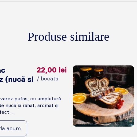
Produse similare
ac
22,00
lei
 (nucă si
/ bucata
varez pufos, cu umplutură
e nucă și rahat, aromat și
ect ...
da acum