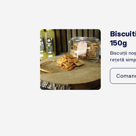
Biscuit
150g
Biscuiții no
rețetă simplă
Coman