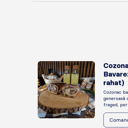
Cozon
Bavarez
rahat)
Cozonac ba
generoasă d
fraged, perf
Coman