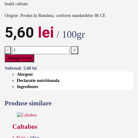
înaltă calitate.
Origine: Produs în România, conform standardelor 86 CE
5,60
lei
/ 100gr
-
+
Adaugă în coș
Subtotal:
5,60
lei
Alergeni
Declaratie nutritionala
Ingrediente
Produse similare
Caltabos
5,20
lei
/ 100gr