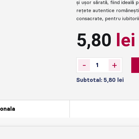
și ușor sărată, fiind ideală
rețete autentice românești
consacrate, pentru iubitori
5,80
lei
-
+
Subtotal:
5,80
lei
ionala