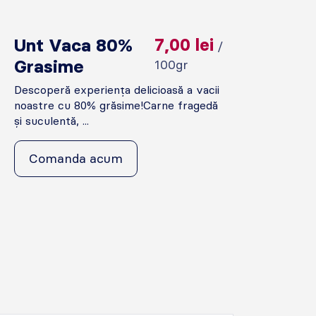
Unt Vaca 80%
7,00
lei
/
Grasime
100gr
Descoperă experiența delicioasă a vacii
noastre cu 80% grăsime!Carne fragedă
și suculentă, ...
Comanda acum