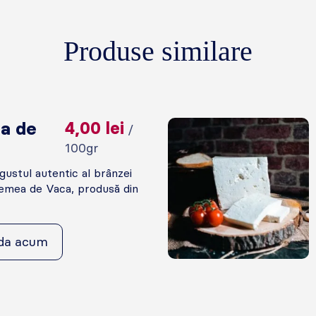
Produse similare
a de
4,00
lei
/
100gr
ustul autentic al brânzei
lemea de Vaca, produsă din
da acum