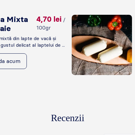
a Mixta
4,70
lei
/
aie
100gr
ixtă din lapte de vacă și
gustul delicat al laptelui de ...
da acum
Recenzii