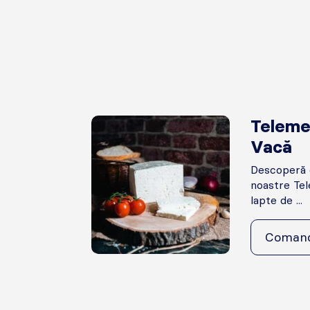
Teleme
Vacă
Descoperă g
noastre Te
lapte de ...
Coman