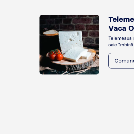
Teleme
Vaca O
Telemeaua m
oaie îmbină 
Coman