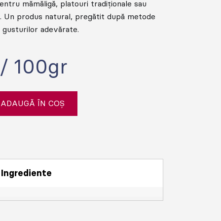
 pentru mămăligă, platouri tradiționale sau
. Un produs natural, pregătit după metode
i gusturilor adevărate.
/ 100gr
ADAUGĂ ÎN COȘ
Ingrediente