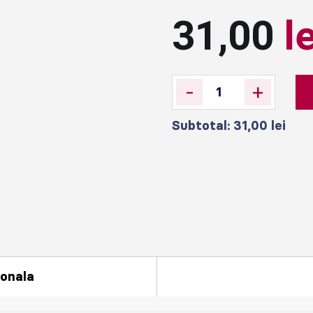
31,00
l
-
+
Subtotal:
31,00
lei
ionala