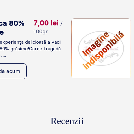
ca 80%
7,00
lei
/
e
100gr
xperiența delicioasă a vacii
 80% grăsime!Carne fragedă
 ...
da acum
Recenzii