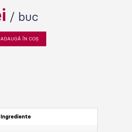
ei
/ buc
ADAUGĂ ÎN COȘ
Ingrediente