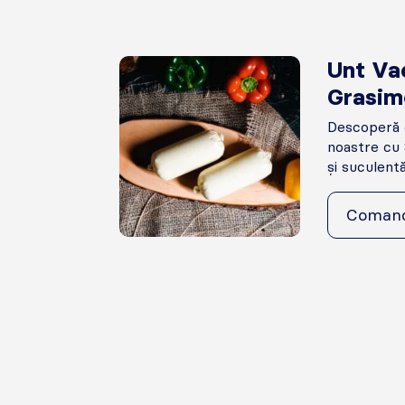
Unt Va
Grasim
Descoperă e
noastre cu
și suculentă,
Coman