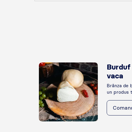
Burduf
vaca
Brânza de b
un produs tr
Coman