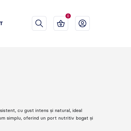
0
T
istent, cu gust intens și natural, ideal
m simplu, oferind un port nutritiv bogat și