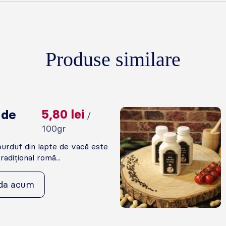
Produse similare
 de
5,80
lei
/
100gr
urduf din lapte de vacă este
adițional româ...
da acum