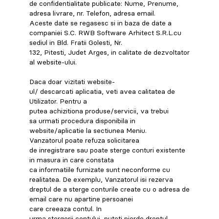
de confidentialitate publicate: Nume, Prenume,
adresa livrare, nr. Telefon, adresa email.
Aceste date se regasesc si in baza de date a
companiei S.C. RWB Software Arhitect S.R.L.cu
sediul in Bld. Fratii Golesti, Nr.
132, Pitesti, Judet Arges, in calitate de dezvoltator
al website-ului.
Daca doar vizitati website-
ul/ descarcati aplicatia, veti avea calitatea de
Utilizator. Pentru a
putea achizitiona produse/servicii, va trebui
sa urmati procedura disponibila in
website/aplicatie la sectiunea Meniu.
Vanzatorul poate refuza solicitarea
de inregistrare sau poate sterge conturi existente
in masura in care constata
ca informatiile furnizate sunt neconforme cu
realitatea. De exemplu, Vanzatorul isi rezerva
dreptul de a sterge conturile create cu o adresa de
email care nu apartine persoanei
care creeaza contul. In
urma stergerii contului, puteti pierde dreptul