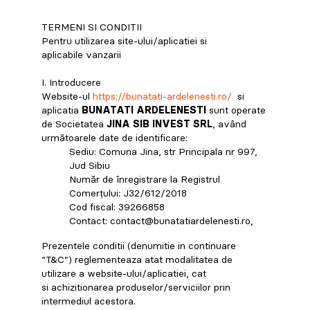
TERMENI SI CONDITII
Pentru utilizarea site-ului/aplicatiei si
aplicabile vanzarii
I. Introducere
Website-ul
https://bunatati-ardelenesti.ro/
si
aplicatia
BUNATATI ARDELENESTI
sunt operate
de Societatea
JINA SIB INVEST SRL
, având
următoarele date de identificare:
Sediu: Comuna Jina, str Principala nr 997,
Jud Sibiu
Număr de înregistrare la Registrul
Comerțului: J32/612/2018
Cod fiscal: 39266858
Contact: contact@bunatatiardelenesti.ro,
Prezentele conditii (denumitie in continuare
“T&C”) reglementeaza atat modalitatea de
utilizare a website-ului/aplicatiei, cat
si achizitionarea produselor/serviciilor prin
intermediul acestora.