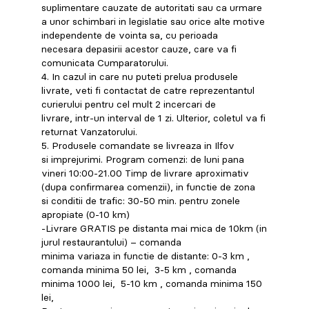
suplimentare cauzate de autoritati sau ca urmare
a unor schimbari in legislatie sau orice alte motive
independente de vointa sa, cu perioada
necesara depasirii acestor cauze, care va fi
comunicata Cumparatorului.
4. In cazul in care nu puteti prelua produsele
livrate, veti fi contactat de catre reprezentantul
curierului pentru cel mult 2 incercari de
livrare, intr-un interval de 1 zi. Ulterior, coletul va fi
returnat Vanzatorului.
5. Produsele comandate se livreaza in Ilfov
si imprejurimi. Program comenzi: de luni pana
vineri 10:00-21.00 Timp de livrare aproximativ
(dupa confirmarea comenzii), in functie de zona
si conditii de trafic: 30-50 min. pentru zonele
apropiate (0-10 km)
-Livrare GRATIS pe distanta mai mica de 10km (in
jurul restaurantului) – comanda
minima variaza in functie de distante: 0-3 km ,
comanda minima 50 lei, 3-5 km , comanda
minima 1000 lei, 5-10 km , comanda minima 150
lei,