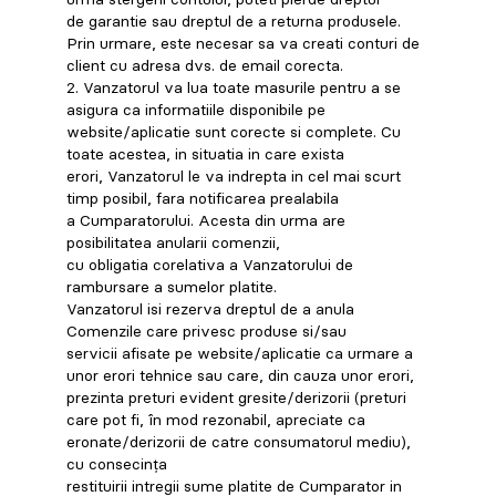
de garantie sau dreptul de a returna produsele.
Prin urmare, este necesar sa va creati conturi de
client cu adresa dvs. de email corecta.
2. Vanzatorul va lua toate masurile pentru a se
asigura ca informatiile disponibile pe
website/aplicatie sunt corecte si complete. Cu
toate acestea, in situatia in care exista
erori, Vanzatorul le va indrepta in cel mai scurt
timp posibil, fara notificarea prealabila
a Cumparatorului. Acesta din urma are
posibilitatea anularii comenzii,
cu obligatia corelativa a Vanzatorului de
rambursare a sumelor platite.
Vanzatorul isi rezerva dreptul de a anula
Comenzile care privesc produse si/sau
servicii afisate pe website/aplicatie ca urmare a
unor erori tehnice sau care, din cauza unor erori,
prezinta preturi evident gresite/derizorii (preturi
care pot fi, în mod rezonabil, apreciate ca
eronate/derizorii de catre consumatorul mediu),
cu consecința
restituirii intregii sume platite de Cumparator in