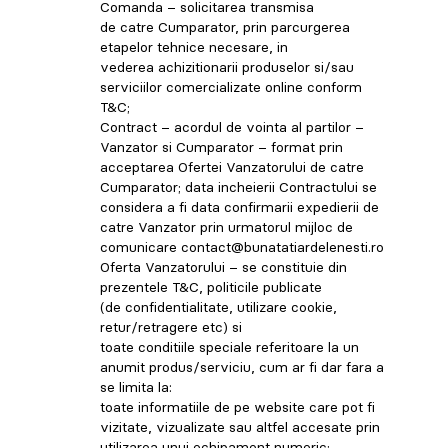
Comanda – solicitarea transmisa
de catre Cumparator, prin parcurgerea
etapelor tehnice necesare, in
vederea achizitionarii produselor si/sau
serviciilor comercializate online conform
T&C;
Contract – acordul de vointa al partilor –
Vanzator si Cumparator – format prin
acceptarea Ofertei Vanzatorului de catre
Cumparator; data incheierii Contractului se
considera a fi data confirmarii expedierii de
catre Vanzator prin urmatorul mijloc de
comunicare contact@bunatatiardelenesti.ro
Oferta Vanzatorului – se constituie din
prezentele T&C, politicile publicate
(de confidentialitate, utilizare cookie,
retur/retragere etc) si
toate conditiile speciale referitoare la un
anumit produs/serviciu, cum ar fi dar fara a
se limita la:
toate informatiile de pe website care pot fi
vizitate, vizualizate sau altfel accesate prin
utilizarea unui echipament numeric;