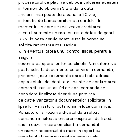
procesatorul de plati va debloca valoarea acesteia
in termen de obicei in 3 zile de la data
anularii, insa poate dura pana la 30 zile,
in functie de banca emitenta a cardului. In
momentul in care se realizeaza creditarea,
clientul primeste un mail cu niste detalii de genul
RRN, in baza caruia poate suna la banca sa
solicite returnarea mai rapida.
7. In eventualitatea unui control fiscal, pentru a
asigura
securitatea operatiunilor cu clinetii, Vanzatorul va
poate solicita documente cu privire la comanda,
prin email, sau documente care atesta adresa,
copia actului de identitate, inainte de confirmarea
comenzii. Intr-un astfel de caz, comanda se
considera finalizata doar dupa primirea
de catre Vanzator a documentelor solicitate, in
lipsa lor Vanzatorul putand sa refuze comanda.
Vanzatorul isi rezerva dreptul de a refuza
comanda in situatia oricarei suspiciuni de frauda
sau in cazul in care un client a comandat
un numar neobisnuit de mare in raport cu
specificul afacerii si uzantele comerciale.