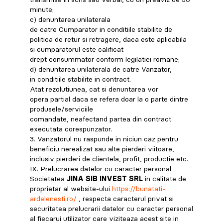
minute;
c) denuntarea unilaterala
de catre Cumparator in conditiile stabilite de
politica de retur si retragere, daca este aplicabila
si cumparatorul este calificat
drept consummator conform legilatiei romane;
d) denuntarea unilaterala de catre Vanzator,
in conditiile stabilite in contract.
Atat rezolutiunea, cat si denuntarea vor
opera partial daca se refera doar la o parte dintre
produsele/serviciile
comandate, neafectand partea din contract
executata corespunzator.
3. Vanzatorul nu raspunde in niciun caz pentru
beneficiu nerealizat sau alte pierderi viitoare,
inclusiv pierderi de clientela, profit, productie etc.
IX. Prelucrarea datelor cu caracter personal
Societatea
JINA SIB INVEST SRL
in calitate de
proprietar al website-ului
https://bunatati-
ardelenesti.ro/
, respecta caracterul privat si
securitatea prelucrarii datelor cu caracter personal
al fiecarui utilizator care viziteaza acest site in