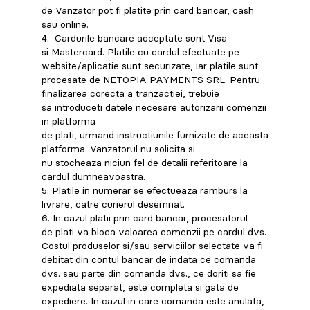
de Vanzator pot fi platite prin card bancar, cash
sau online.
4. Cardurile bancare acceptate sunt Visa
si Mastercard. Platile cu cardul efectuate pe
website/aplicatie sunt securizate, iar platile sunt
procesate de NETOPIA PAYMENTS SRL. Pentru
finalizarea corecta a tranzactiei, trebuie
sa introduceti datele necesare autorizarii comenzii
in platforma
de plati, urmand instructiunile furnizate de aceasta
platforma. Vanzatorul nu solicita si
nu stocheaza niciun fel de detalii referitoare la
cardul dumneavoastra.
5. Platile in numerar se efectueaza ramburs la
livrare, catre curierul desemnat.
6. In cazul platii prin card bancar, procesatorul
de plati va bloca valoarea comenzii pe cardul dvs.
Costul produselor si/sau serviciilor selectate va fi
debitat din contul bancar de indata ce comanda
dvs. sau parte din comanda dvs., ce doriti sa fie
expediata separat, este completa si gata de
expediere. In cazul in care comanda este anulata,