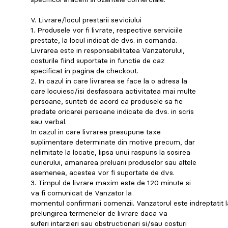
V. Livrare/locul prestarii seviciului
1. Produsele vor fi livrate, respective serviciile
prestate, la locul indicat de dvs. in comanda.
Livrarea este in responsabilitatea Vanzatorului,
costurile fiind suportate in functie de caz
specificat in pagina de checkout.
2. In cazul in care livrarea se face la o adresa la
care locuiesc/isi desfasoara activitatea mai multe
persoane, sunteti de acord ca produsele sa fie
predate oricarei persoane indicate de dvs. in scris
sau verbal.
In cazul in care livrarea presupune taxe
suplimentare determinate din motive precum, dar
nelimitate la locatie, lipsa unui raspuns la sosirea
curierului, amanarea preluarii produselor sau altele
asemenea, acestea vor fi suportate de dvs.
3. Timpul de livrare maxim este de 120 minute si
va fi comunicat de Vanzator la
momentul confirmarii comenzii. Vanzatorul este indreptatit l
prelungirea termenelor de livrare daca va
suferi intarzieri sau obstructionari si/sau costuri