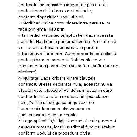
contractul se considera incetat de plin drept
pentru imposibilitatea executarii sale,
conform dispozitiilor Codului civil.
3. Notificari: Orice comunicare intre parti se va
face prin email sau prin
intermediul websiteului/aplicatiei, daca aceasta
permite. Notificarile prin email pentru Vanzator se
vor face la adresa mentionata in partea
introductiva, iar pentru Cumparator la cea folosita
pentru plasarea comenzii. Notificarile se vor
transmite prin posta electronica (cu confirmare de
trimitere)
4. Nulitate: Daca oricare dintre clauzele
contractului este declarata nula, aceasta nu va
afecta restul clauzelor valide si, in cazul in care
contractul nu poate fi executat in lipsa clauzei
nule, Partile se obliga sa negocieze cu
buna credinta o noua clauza care sa
o inlocuiasca pe cea nelegala.
5. Lege aplicabila/Litigii: Contractul este guvernat
de legea romana, locul jurisdictiei fiind cel stabilit
conform Codului de procedura civila.