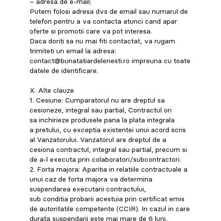
– adresa de e-mail;
Putem folosi adresa dvs de email sau numarul de
telefon pentru a va contacta atunci cand apar
oferte si promotii care va pot interesa.
Daca doriti sa nu mai fiti contactat, va rugam
trimiteti un email la adresa:
contact@bunatatiardelenesti.ro impreuna cu toate
datele de identificare.
X. Alte clauze
1. Cesiune: Cumparatorul nu are dreptul sa
cesioneze, integral sau partial, Contractul ori
sa inchirieze produsele pana la plata integrala
a pretului, cu exceptia existentei unui acord scris
al Vanzatorului. Vanzatorul are dreptul de a
cesiona contractul, integral sau partial, precum si
de a-l executa prin colaboratori/subcontractori.
2. Forta majora: Aparitia in relatiile contractuale a
unui caz de forta majora va determina
suspendarea executarii contractului,
sub conditia probarii acestuia prin certificat emis
de autoritatile competente (CCIR). In cazul in care
durata suspendarii este mai mare de 6 luni,