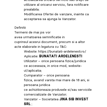
utilizare al oricarui serviciu, fara notificare
prealabila;
Modificarea Ofertei de vanzare, inainte ca
acceptarea sa ajunga la Vanzator.
Definitii
Termenii de mai jos vor
avea urmatoarea semnificatie in
cuprinsul acesrui document, precum si a altor
acte elaborate in legatura cu T&C:
Website: https://bunatati-ardelenesti.ro/
Aplicatie:
B
UNATATI ARDELENESTI
Utilizator – orice persoana fizica/juridica
ce acceseaza, in orice mod, website-
ul/aplicatia;
Cumparator – orice persoana
fizica, avand varsta mai mare de 18 ani, si
persoana juridica
ce achizitioneaza produsele si/sau serviciile
comercializate de Vanzator;
Vanzator – Societatea
JINA SIB INVEST
SRL
;