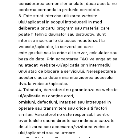
considerarea comenzilor anulate, daca acesta nu
confirma comanda la preturile corectate.
3. Este strict interzisa utilizarea website-
ului/aplicatiei in scopul introducerii in mod
deliberat a oricarui program sau material care
poate fi tehnic daunator sau distructiv. Sunt
interzise incercarile de acces neautorizat la
website/aplicatie, la serverul pe care
este gazduit sau la orice alt server, calculator sau
baza de date. Prin acceptarea T&C va angajati sa
nu atacați website-ul/aplicatia prin intermediul
unui atac de blocare a serviciului. Nerespectarea
acestei clauze determina interzicerea accesului
dvs. la website/aplicatie.
4. Totodata, Vanzatorul nu garanteaza ca website-
ul/aplicatia nu conține erori,
omisiuni, defectiuni, intarzieri sau intreruperi in
operare sau transmitere sau orice alti factori
similari. Vanzatorul nu este responsabil pentru
eventualele daune directe sau indirecte cauzate
de utilizarea sau accesarea/vizitarea website-
ului/aplicatiei sau ca urmare