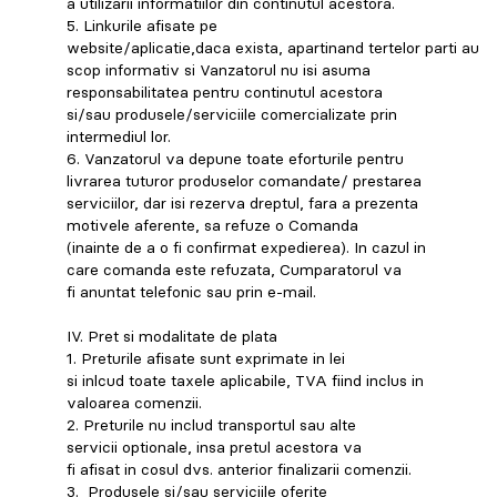
a utilizarii informatiilor din continutul acestora.
5. Linkurile afisate pe
website/aplicatie,daca exista, apartinand tertelor parti au
scop informativ si Vanzatorul nu isi asuma
responsabilitatea pentru continutul acestora
si/sau produsele/serviciile comercializate prin
intermediul lor.
6. Vanzatorul va depune toate eforturile pentru
livrarea tuturor produselor comandate/ prestarea
serviciilor, dar isi rezerva dreptul, fara a prezenta
motivele aferente, sa refuze o Comanda
(inainte de a o fi confirmat expedierea). In cazul in
care comanda este refuzata, Cumparatorul va
fi anuntat telefonic sau prin e-mail.
IV. Pret si modalitate de plata
1. Preturile afisate sunt exprimate in lei
si inlcud toate taxele aplicabile, TVA fiind inclus in
valoarea comenzii.
2. Preturile nu includ transportul sau alte
servicii optionale, insa pretul acestora va
fi afisat in cosul dvs. anterior finalizarii comenzii.
3. Produsele si/sau serviciile oferite