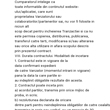
Cumparatorul intelege ca
toate informatiile din continutul website-
ului/aplicatiei, care sunt
proprietatea Vanzatorului sau
colaboratorilor/partenerilor sai, nu vor fi folosite in
niciun alt
scop decat pentru incheierea Tranzactiei si ca nu
este permisa copierea, distribuirea, publicarea,
transferul catre terti, modificarea si/sau alterarea
sau orice alta utilizare in afara scopului descris
prin prezentul contract.
VIII. Durata contractului. Modalitati de incetare
1. Contractul este in vigoare de la
data confirmarii expedierii
de catre Vanzator (momentul intrarii in vigoare)
pana la data la care partile si-
au indeplinit obligatiile rezultate din acesta.
2. Contractul poate inceta prin:
a) acordul partilor, transmis prin orice mijloc de
proba, in scris;
b) rezolutiunea declarata de oricare
dintre parti pentru neindeplinirea obligatiilor de catre cealalt
transmisa in scris sau verbal, cu un preaviz de 30